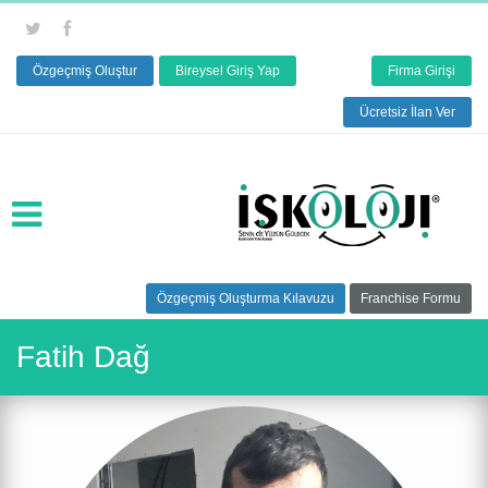
Özgeçmiş Oluştur
Bireysel Giriş Yap
Firma Girişi
Ücretsiz İlan Ver
Özgeçmiş Oluşturma Kılavuzu
Franchise Formu
Fatih Dağ