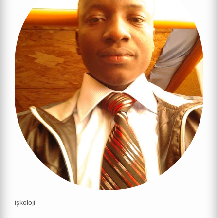
işkoloji