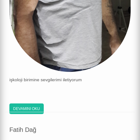
işkoloji birimine sevgilerimi iletiyorum
DEVAMINI OKU
Fatih Dağ