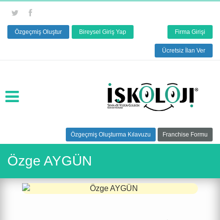
Özgeçmiş Oluştur
Bireysel Giriş Yap
Firma Girişi
Ücretsiz İlan Ver
Özgeçmiş Oluşturma Kılavuzu
Franchise Formu
Özge AYGÜN