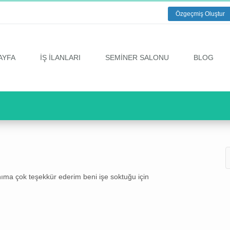
Özgeçmiş Oluştur
AYFA
İŞ İLANLARI
SEMİNER SALONU
BLOG
nıma çok teşekkür ederim beni işe soktuğu için