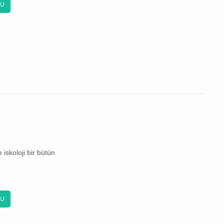
KU
 iskoloji bir bütün
KU