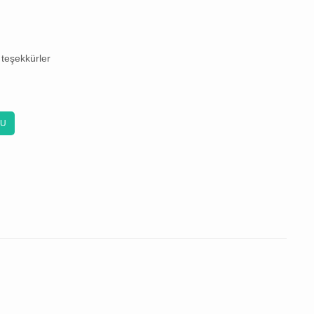
teşekkürler
KU