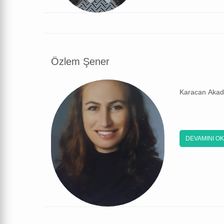
Özlem Şener
Karacan Akade
DEVAMINI O