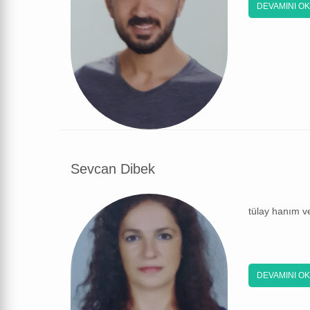
DEVAMINI O
Sevcan Dibek
tülay hanım ve
DEVAMINI O