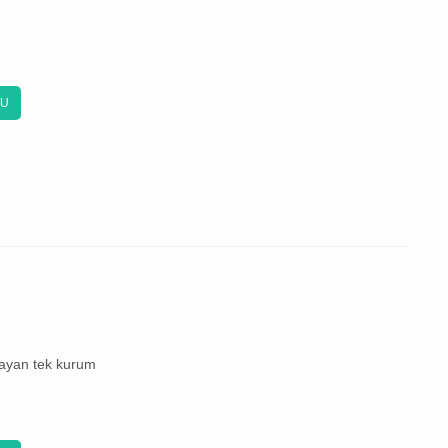
KU
layan tek kurum