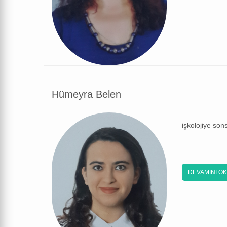
Hümeyra Belen
işkolojiye son
DEVAMINI O