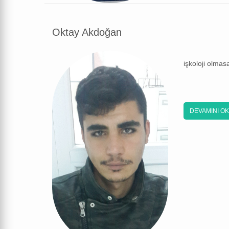
Oktay Akdoğan
işkoloji olma
DEVAMINI O