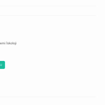
mi İskoloji
KU