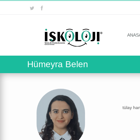
ANAS
Hümeyra Belen
tülay ha