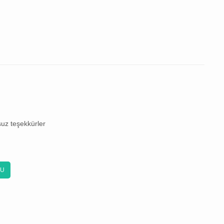
suz teşekkürler
KU