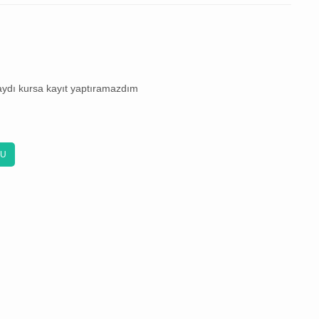
saydı kursa kayıt yaptıramazdım
KU