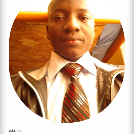
işkoloji