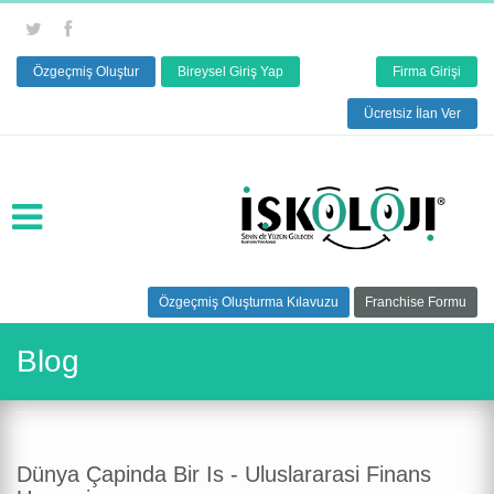
Özgeçmiş Oluştur
Bireysel Giriş Yap
Firma Girişi
Ücretsiz İlan Ver
Özgeçmiş Oluşturma Kılavuzu
Franchise Formu
Blog
Dünya Çapinda Bir Is - Uluslararasi Finans