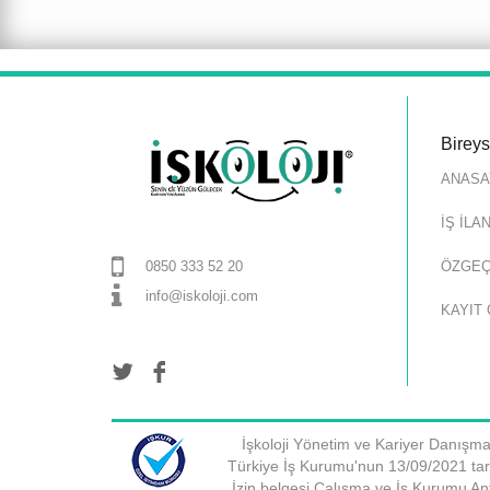
Birey
ANASA
İŞ İLA
ÖZGEÇ
0850 333 52 20
info@iskoloji.com
KAYIT 
İşkoloji Yönetim ve Kariyer Danışma
Türkiye İş Kurumu'nun 13/09/2021 tari
İzin belgesi Çalışma ve İş Kurumu Ant