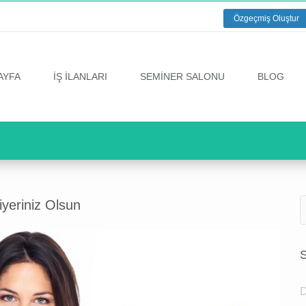
Özgeçmiş Oluştur
AYFA
İŞ İLANLARI
SEMİNER SALONU
BLOG
iyeriniz Olsun
S
D