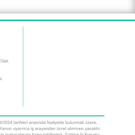
ATMA
N
9/2024 tarihleri arasında faaliyette bulunmak üzere,
ı Kanun uyarınca iş arayandan ücret alınması yasaktır.
fon numaralarına başvurabilirsiniz. Türkiye İş Kurumu