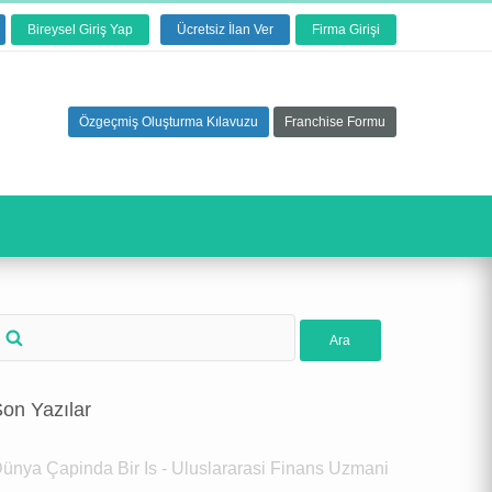
Bireysel Giriş Yap
Ücretsiz İlan Ver
Firma Girişi
Özgeçmiş Oluşturma Kılavuzu
Franchise Formu
on Yazılar
ünya Çapinda Bir Is - Uluslararasi Finans Uzmani