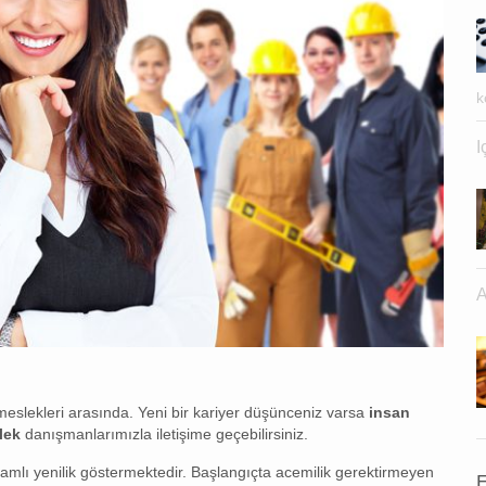
k
I
A
slekleri arasında. Yeni bir kariyer düşünceniz varsa
insan
slek
danışmanlarımızla iletişime geçebilirsiniz.
evamlı yenilik göstermektedir. Başlangıçta acemilik gerektirmeyen
E