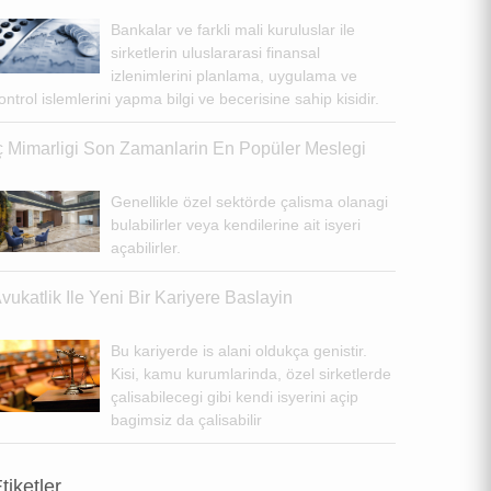
Bankalar ve farkli mali kuruluslar ile
sirketlerin uluslararasi finansal
izlenimlerini planlama, uygulama ve
ontrol islemlerini yapma bilgi ve becerisine sahip kisidir.
ç Mimarligi Son Zamanlarin En Popüler Meslegi
Genellikle özel sektörde çalisma olanagi
bulabilirler veya kendilerine ait isyeri
açabilirler.
vukatlik Ile Yeni Bir Kariyere Baslayin
Bu kariyerde is alani oldukça genistir.
Kisi, kamu kurumlarinda, özel sirketlerde
çalisabilecegi gibi kendi isyerini açip
bagimsiz da çalisabilir
tiketler