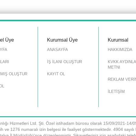
sel Üye
Kurumsal Üye
Kurumsal
YFA
ANASAYFA
HAKKIMIZDA
NLARI
İŞ İLANI OLUŞTUR
KVKK AYDINL
METNI
MIŞ OLUŞTUR
KAYIT OL
REKLAM VERİ
OL
İLETİŞİM
nlığı Hizmetleri Ltd. Şti. Özel istihadam bürosu olarak 15/09/2021-14/0
h ve 1276 numaralı izin belgesi ile faaliyet göstermektedir. 4904 sayıl
alya İl Müdürlüğü'nce düzenlenmiştir. Şikayetleriniz için aşağıdaki tele