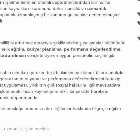
işletmenlerin en önemli departmanlarından biri haline
 insan kaynakları kurumuna daha spesifik ve
uzmanlık
kapsamlı uzmanlaşmış bir konuma gelmesine neden olmuştur.
r.
mliliğini arttırmak amacıyla şekillendirilmiş çalışmalar bütünüdür.
önelik
eğitim
,
kariyer planlama
,
performans değerlendirme
,
 sürdürülmesi
ve işletmeye en uygun personelin seçimi gibi
sahip olmaları gereken bilgi birikimini belirlemek üzere analizler
in görev tanımını yapar ve performans değerlendirmesi ile takip
uygulaması, yıllık izin gibi sosyal haklarını ilgili mevzuatlara
letmedeki insan kaynaklarını etkili bir şekilde harekete
rumlu departmandır.
bir mesleğe adımınızı atın. Eğitimler hakkında bilgi için eğitim
ı
,
uzmanlık
,
iş ve meslek