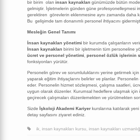
bir birim olan
insan kaynakları
günümüzde bütün modern 
gelmiştir. İşletmelerin günden güne profesyonelleşmesi
gerektiren görevlerin eklenmesine aynı zamanda daha 
Bu gelişimde tam donanımlı personel ihtiyacını gidermişti
Mesleğin Genel Tanımı
İnsan kaynakları yönetimi
bir kurumda çalışanların veri
İnsan kaynakları
birimi bir işletmenin tüm personeline y
ücret ve personel yönetimi
,
personel özlük işlerinin
fonksiyonları yürütür.
Personelin görev ve sorumluluklarını yerine getirmek için 
yaparak eğitim ihtiyaçlarını belirler ve planlar. Personel
eder. Personelin hizmet sözleşmesi, çalışma saatleri, ücret 
uygun olarak düzenler. Kurumsal hedeflere ulaşmak için iş
geçirecek çalışmaları düzenlemekten ve yürütmekten so
Sizde
İşkoloji Akademi Kariyer
kurslarına katılarak yeni 
detay sayfasını ziyaret ediniz.
ik
,
insan kaynakları kursu
,
insan kaynakları uzmanlığ