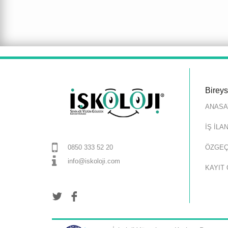
Birey
ANASA
İŞ İLA
ÖZGEÇ
0850 333 52 20
info@iskoloji.com
KAYIT 