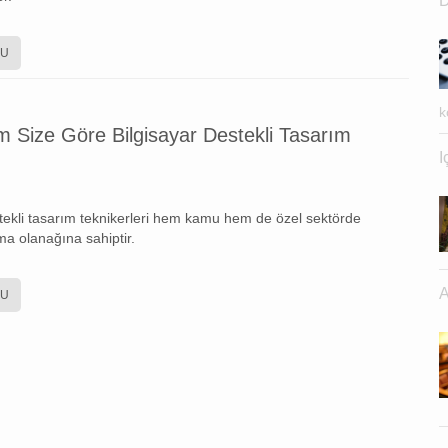
D
KU
k
m Size Göre Bilgisayar Destekli Tasarım
I
stekli tasarım teknikerleri hem kamu hem de özel sektörde
ma olanağına sahiptir.
A
KU