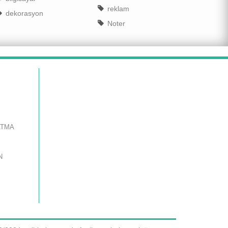
reklam
dekorasyon
Noter
ATMA
N