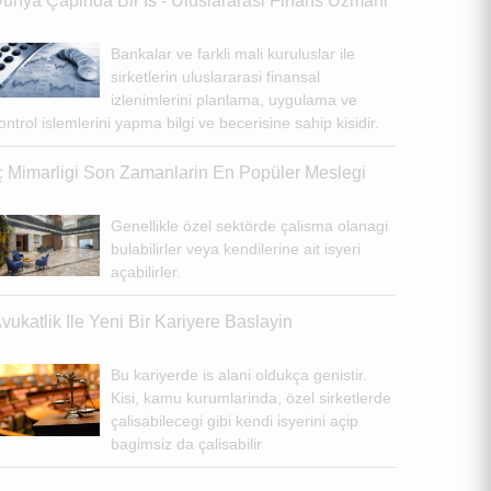
ünya Çapinda Bir Is - Uluslararasi Finans Uzmani
Bankalar ve farkli mali kuruluslar ile
sirketlerin uluslararasi finansal
izlenimlerini planlama, uygulama ve
ontrol islemlerini yapma bilgi ve becerisine sahip kisidir.
ç Mimarligi Son Zamanlarin En Popüler Meslegi
Genellikle özel sektörde çalisma olanagi
bulabilirler veya kendilerine ait isyeri
açabilirler.
vukatlik Ile Yeni Bir Kariyere Baslayin
Bu kariyerde is alani oldukça genistir.
Kisi, kamu kurumlarinda, özel sirketlerde
çalisabilecegi gibi kendi isyerini açip
bagimsiz da çalisabilir