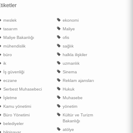
tiketler
meslek
ekonomi
tasarım
Maliye
Maliye Bakanlığı
ofis
mühendislik
sağlık
büro
halkla ilişkiler
ik
uzmanlık
İş güvenliği
Sinema
eczane
Reklam ajansları
Serbest Muhasebeci
Hukuk
İşletme
Muhasebe
Kamu yönetimi
yönetim
Büro Yönetimi
Kültür ve Turizm
Bakanlığı
belediyeler
atölye
bilgisayar