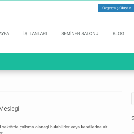
Özgeçmiş Oluştur
AYFA
İŞ İLANLARI
SEMİNER SALONU
BLOG
Meslegi
S
l sektörde çalisma olanagi bulabilirler veya kendilerine ait
er.