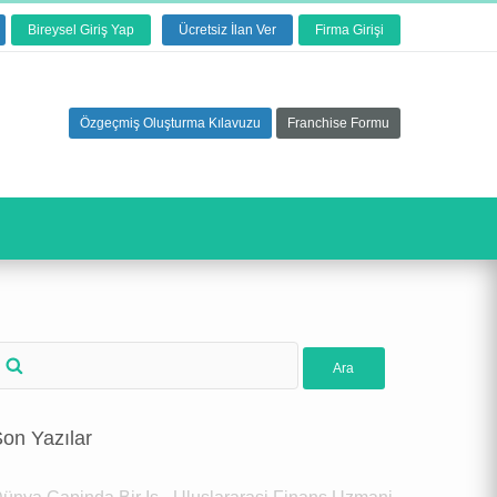
Bireysel Giriş Yap
Ücretsiz İlan Ver
Firma Girişi
Özgeçmiş Oluşturma Kılavuzu
Franchise Formu
on Yazılar