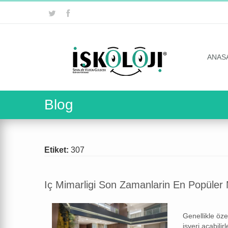
ANAS
Blog
Etiket:
307
Iç Mimarligi Son Zamanlarin En Popüler 
Genellikle öze
isyeri açabilirl