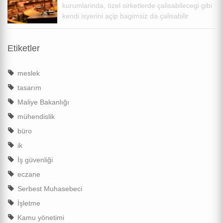
kurumlarinda, özel sirketlerde çalisabilecegi gibi
kendi isyerini açip bagimsiz da çalisabilir
Etiketler
meslek
tasarım
Maliye Bakanlığı
mühendislik
büro
ik
İş güvenliği
eczane
Serbest Muhasebeci
İşletme
Kamu yönetimi