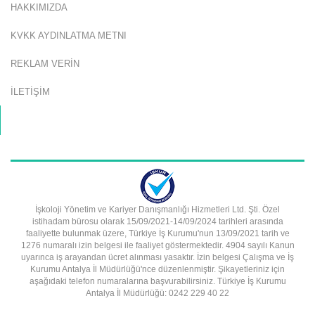
HAKKIMIZDA
KVKK AYDINLATMA METNI
REKLAM VERİN
İLETİŞİM
İşkoloji Yönetim ve Kariyer Danışmanlığı Hizmetleri Ltd. Şti. Özel
istihadam bürosu olarak 15/09/2021-14/09/2024 tarihleri arasında
faaliyette bulunmak üzere, Türkiye İş Kurumu'nun 13/09/2021 tarih ve
1276 numaralı izin belgesi ile faaliyet göstermektedir. 4904 sayılı Kanun
uyarınca iş arayandan ücret alınması yasaktır. İzin belgesi Çalışma ve İş
Kurumu Antalya İl Müdürlüğü'nce düzenlenmiştir. Şikayetleriniz için
aşağıdaki telefon numaralarına başvurabilirsiniz. Türkiye İş Kurumu
Antalya İl Müdürlüğü: 0242 229 40 22