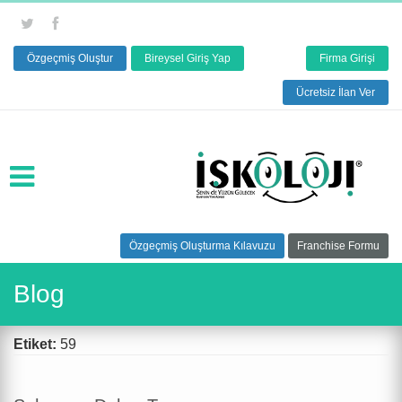
Özgeçmiş Oluştur
Bireysel Giriş Yap
Firma Girişi
Ücretsiz İlan Ver
Özgeçmiş Oluşturma Kılavuzu
Franchise Formu
Blog
Etiket:
59