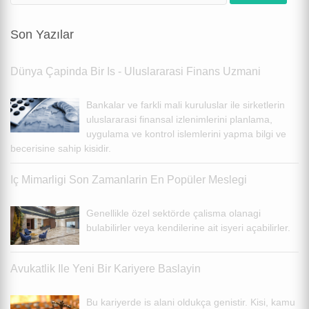
Son Yazılar
Dünya Çapinda Bir Is - Uluslararasi Finans Uzmani
Bankalar ve farkli mali kuruluslar ile sirketlerin
uluslararasi finansal izlenimlerini planlama,
uygulama ve kontrol islemlerini yapma bilgi ve
becerisine sahip kisidir.
Iç Mimarligi Son Zamanlarin En Popüler Meslegi
Genellikle özel sektörde çalisma olanagi
bulabilirler veya kendilerine ait isyeri açabilirler.
Avukatlik Ile Yeni Bir Kariyere Baslayin
Bu kariyerde is alani oldukça genistir. Kisi, kamu