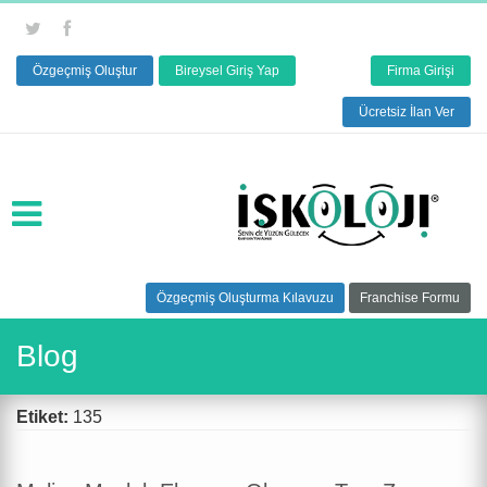
Özgeçmiş Oluştur
Bireysel Giriş Yap
Firma Girişi
Ücretsiz İlan Ver
Özgeçmiş Oluşturma Kılavuzu
Franchise Formu
Blog
Etiket:
135