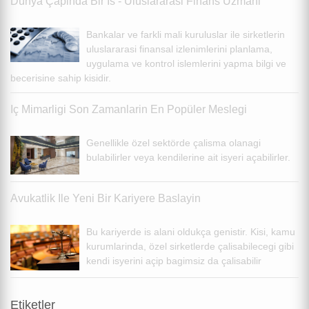
Dünya Çapinda Bir Is - Uluslararasi Finans Uzmani
Bankalar ve farkli mali kuruluslar ile sirketlerin
uluslararasi finansal izlenimlerini planlama,
uygulama ve kontrol islemlerini yapma bilgi ve
becerisine sahip kisidir.
Iç Mimarligi Son Zamanlarin En Popüler Meslegi
Genellikle özel sektörde çalisma olanagi
bulabilirler veya kendilerine ait isyeri açabilirler.
Avukatlik Ile Yeni Bir Kariyere Baslayin
Bu kariyerde is alani oldukça genistir. Kisi, kamu
kurumlarinda, özel sirketlerde çalisabilecegi gibi
kendi isyerini açip bagimsiz da çalisabilir
Etiketler